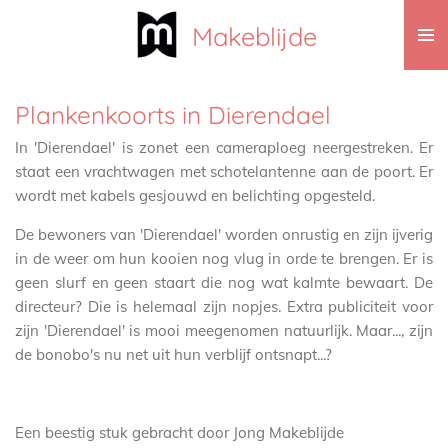
Ga
Makeblijde
direct
naar
de
Plankenkoorts in Dierendael
hoofdinhoud
In 'Dierendael' is zonet een cameraploeg neergestreken. Er
staat een vrachtwagen met schotelantenne aan de poort. Er
wordt met kabels gesjouwd en belichting opgesteld.
De bewoners van 'Dierendael' worden onrustig en zijn ijverig
in de weer om hun kooien nog vlug in orde te brengen. Er is
geen slurf en geen staart die nog wat kalmte bewaart. De
directeur? Die is helemaal zijn nopjes. Extra publiciteit voor
zijn 'Dierendael' is mooi meegenomen natuurlijk. Maar..., zijn
de bonobo's nu net uit hun verblijf ontsnapt...?
Een beestig stuk gebracht door Jong Makeblijde